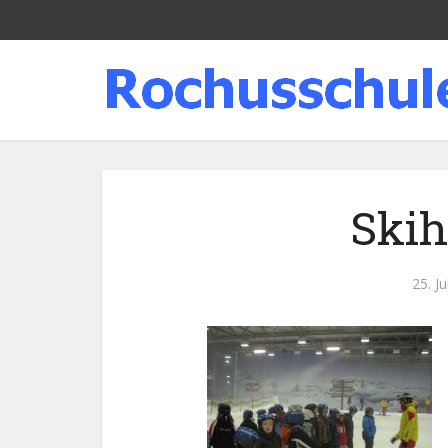
Skih
25. Ju