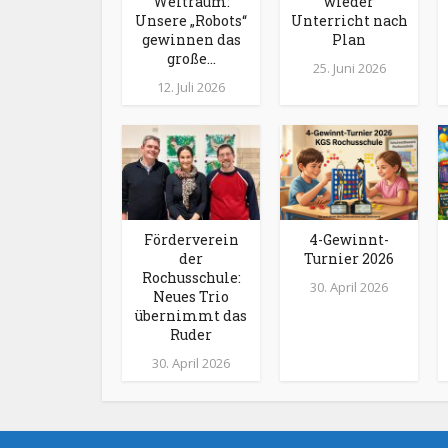
Weltraum:
wieder
Unsere „Robots“
Unterricht nach
gewinnen das
Plan
große...
25. Juni 2026
12. Juli 2026
Förderverein
4-Gewinnt-
der
Turnier 2026
Rochusschule:
30. April 2026
Neues Trio
übernimmt das
Ruder
30. April 2026