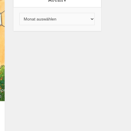
ppm2,
6