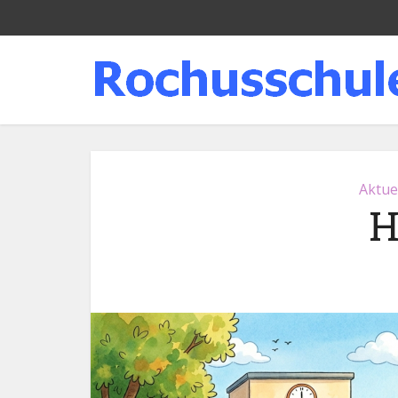
Aktue
H