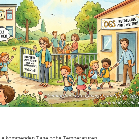
Gemini_Generated_Image_ppm2q2ppm2q2
Download 22.06.2
r die kommenden Tage hohe Temperaturen