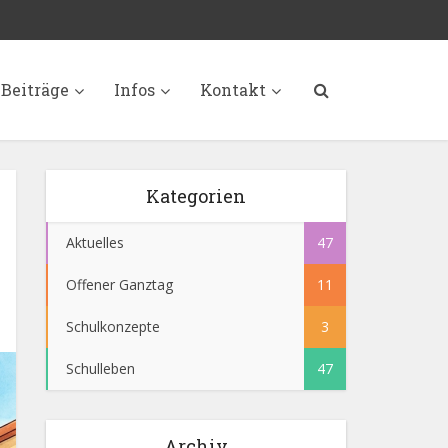
Beiträge
Infos
Kontakt
Kategorien
Aktuelles
47
Offener Ganztag
11
Schulkonzepte
3
Schulleben
47
Archiv