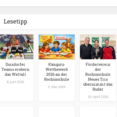
Lesetipp
Duisdorfer
Känguru-
Förderverein
Teams erobern
Wettbewerb
der
das Weltall
2026 an der
Rochusschule:
Rochusschule
Neues Trio
8. Juni 2026
übernimmt das
5. Mai 2026
Ruder
30. April 2026