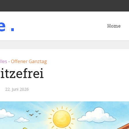
Home
lles
Offener Ganztag
•
itzefrei
22. Juni 2026