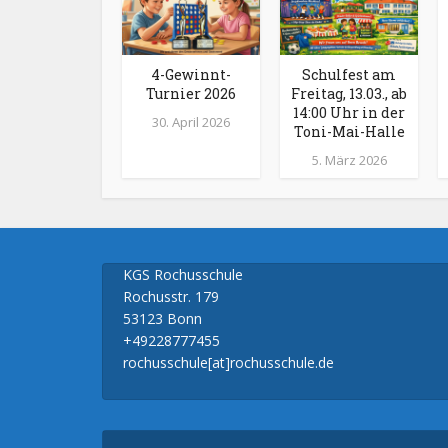
4-Gewinnt-
Schulfest am
Turnier 2026
Freitag, 13.03., ab
14:00 Uhr in der
30. April 2026
Toni-Mai-Halle
5. März 2026
KGS Rochusschule
Rochusstr. 179
53123 Bonn
+49228777455
rochusschule[at]rochusschule.de