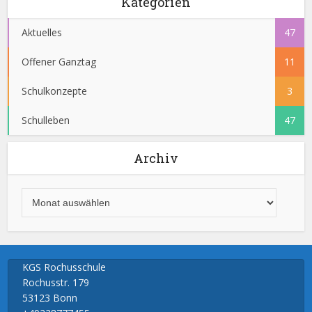
Kategorien
Aktuelles
47
Offener Ganztag
11
Schulkonzepte
3
Schulleben
47
Archiv
KGS Rochusschule
Rochusstr. 179
53123 Bonn