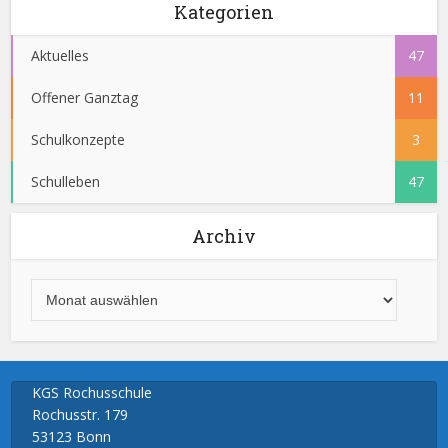
Kategorien
Aktuelles
47
Offener Ganztag
11
Schulkonzepte
3
Schulleben
47
Archiv
KGS Rochusschule
Rochusstr. 179
53123 Bonn