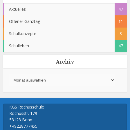
Aktuelles
47
Offener Ganztag
11
Schulkonzepte
3
Schulleben
47
Archiv
KGS Rochusschule
Rochusstr. 179
53123 Bonn
+49228777455