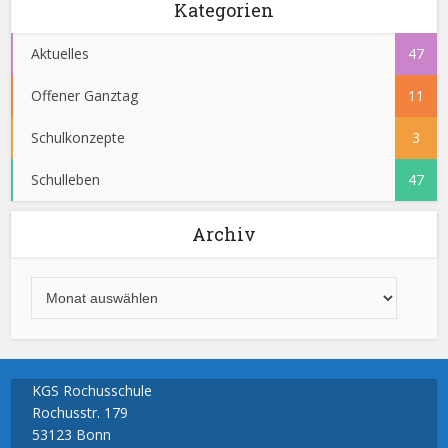
Kategorien
Aktuelles
47
Offener Ganztag
11
Schulkonzepte
3
Schulleben
47
Archiv
KGS Rochusschule
Rochusstr. 179
53123 Bonn