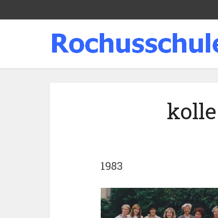
koll
1983