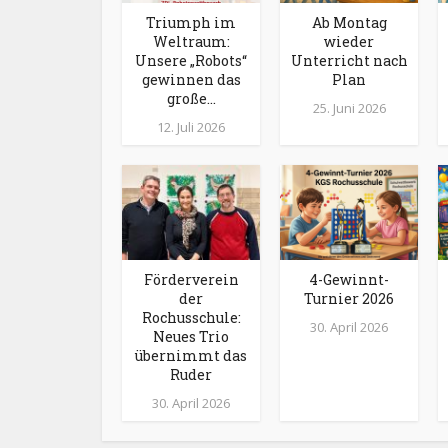
Triumph im
Ab Montag
Weltraum:
wieder
Unsere „Robots“
Unterricht nach
gewinnen das
Plan
große...
25. Juni 2026
12. Juli 2026
Förderverein
4-Gewinnt-
der
Turnier 2026
Rochusschule:
30. April 2026
Neues Trio
übernimmt das
Ruder
30. April 2026