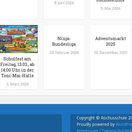
8. Juni 2026
5. Mai 2026
Ninja-
Adventsmarkt
Bundesliga
2025
20. Februar 2026
19. Dezember 2025
Schulfest am
Freitag, 13.03., ab
14:00 Uhr in der
Toni-Mai-Halle
5. März 2026
Copyright © Rochusschule 2
Proudly powered by
WordPr
Impressum / Datenschutzerk