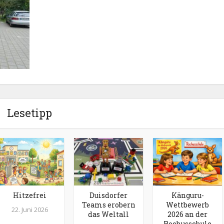
Lesetipp
Hitzefrei
Duisdorfer
Känguru-
Teams erobern
Wettbewerb
22. Juni 2026
das Weltall
2026 an der
Rochusschule