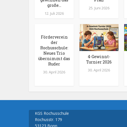
große...
25. Juni 2026
12. Juli 2026
Förderverein
der
Rochusschule:
Neues Trio
4-Gewinnt-
übernimmt das
Turnier 2026
Ruder
30. April 2026
30. April 2026
KGS Rochusschule
Rochusstr. 179
53123 Bonn