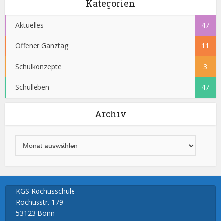
Kategorien
Aktuelles
47
Offener Ganztag
11
Schulkonzepte
3
Schulleben
47
Archiv
KGS Rochusschule
Rochusstr. 179
53123 Bonn