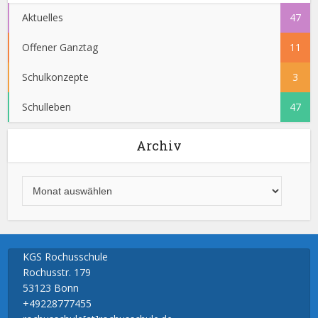
Aktuelles
47
Offener Ganztag
11
Schulkonzepte
3
Schulleben
47
Archiv
KGS Rochusschule
Rochusstr. 179
53123 Bonn
+49228777455