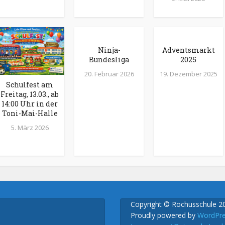
Ninja-
Adventsmarkt
Bundesliga
2025
20. Februar 2026
19. Dezember 2025
Schulfest am
Freitag, 13.03., ab
14:00 Uhr in der
Toni-Mai-Halle
5. März 2026
Copyright © Rochusschule 2
Proudly powered by
WordPr