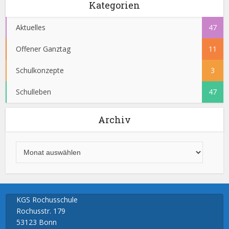
Kategorien
Aktuelles
47
Offener Ganztag
11
Schulkonzepte
3
Schulleben
47
Archiv
KGS Rochusschule
Rochusstr. 179
53123 Bonn