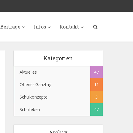
Beiträge
Infos
Kontakt
Kategorien
Aktuelles
47
Offener Ganztag
11
Schulkonzepte
3
Schulleben
47
Archiv