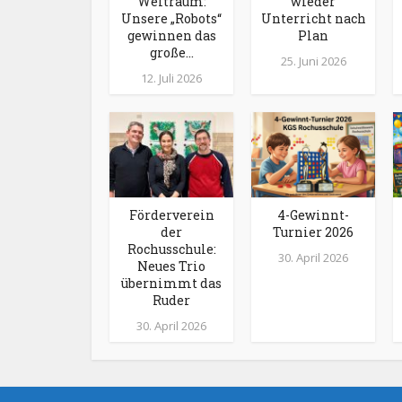
Weltraum:
wieder
Unsere „Robots“
Unterricht nach
gewinnen das
Plan
große...
25. Juni 2026
12. Juli 2026
Förderverein
4-Gewinnt-
der
Turnier 2026
Rochusschule:
30. April 2026
Neues Trio
übernimmt das
Ruder
30. April 2026