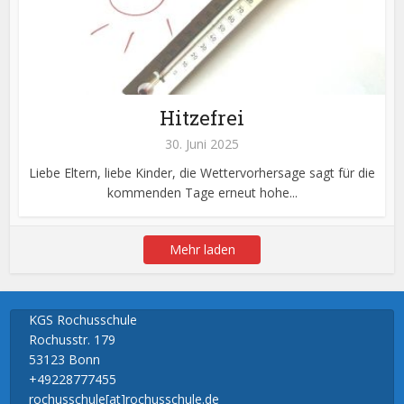
Hitzefrei
30. Juni 2025
Liebe Eltern, liebe Kinder, die Wettervorhersage sagt für die
kommenden Tage erneut hohe...
Mehr laden
KGS Rochusschule
Rochusstr. 179
53123 Bonn
+49228777455
rochusschule[at]rochusschule.de